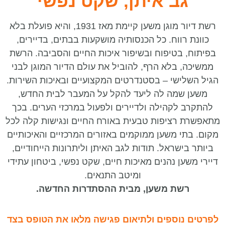
גב איתן, שקט נפשי
רשת דיור מוגן משען קיימת מאז 1931, והיא פועלת בלא
כוונת רווח. כל הכנסותיה מושקעות בבתים, בדיירים,
בפיתוח, בטיפוח ובשיפור איכות החיים והסביבה. הרשת
ממשיכה, בלא הרף, להוביל את עולם הדיור המוגן לבני
הגיל השלישי – בסטנדרטים המקצועיים ובאיכות השירות.
משען שמה לה ליעד להקל על המעבר לבית החדש,
להתקרב לקהילה ולדיירים ולפעול במרכזי הערים. בכך
מתאפשרת רציפות טבעית באורח החיים ונגישות קלה לכל
מקום. בתי משען ממוקמים באזורים המרכזיים והאיכותיים
ביותר בישראל. תודות לגב האיתן וליתרונות הייחודיים,
דיירי משען נהנים מאיכות חיים, שקט נפשי, ביטחון עתידי
ומיטב התנאים.
רשת משען, מבית ההסתדרות החדשה.
לפרטים נוספים ולתיאום פגישה מלאו את הטופס בצד