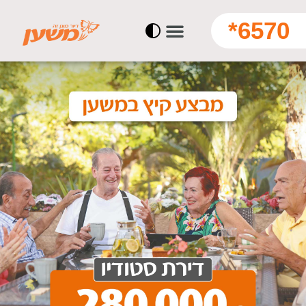
6570*
דיור מוגן, זה משען