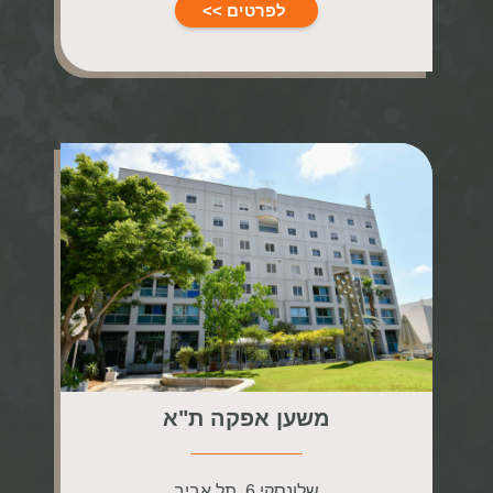
לפרטים >>
משען אפקה ת"א
שלונסקי 6, תל אביב