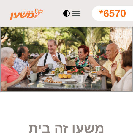
6570*
משען זה בית
משען זה בית