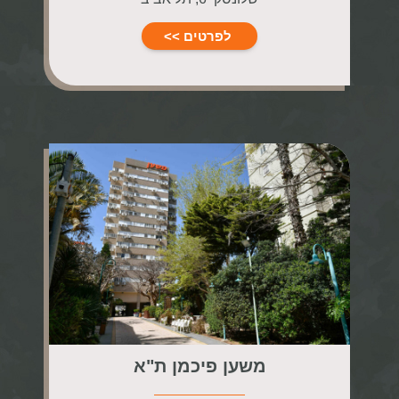
לפרטים >>
משען פיכמן ת"א