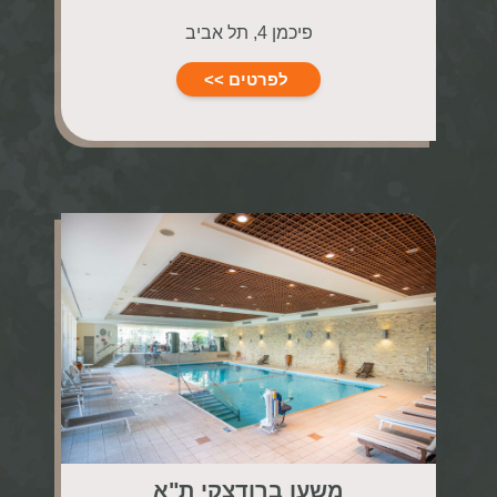
פיכמן 4, תל אביב
לפרטים >>
משען ברודצקי ת"א