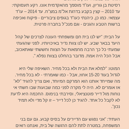
רסיטת בן גוריון, ועו"ד מוסמך מהאקדמית אונו. רקע תעסוקתי:
עד 2010 – קצין בקבע בדרגת אל"מ במצ"ח. עד 2014 – עו"ד
עצמאי. כמו כן, כיהנתי כעו"ד בגופים ציבוריים - פיקוח ואכיפה
ברשות הטבע והגנים - וגם מנכ"ל בחברה פרטית.
על הבית: "יש לנו בית חם ומשפחתי העונה לצרכים של קהל
היעד בבאר שבע. יש לנו צוות נדיר באיכויותיו. לפני שהגעתי
שמעתי כל כך הרבה מחמאות על הצוות וחששתי שאתאכזב,
אבל הכל היה אמת. מדובר בהחלט בצוות נפלא ".
המוטו: "למלא את הבית ולא בכל מחיר. השאיפה שלי היא
לגדול בעוד 15-20 אחוז, אבל - כמו שאמרתי - לא בכל מחיר.
מה שמייחד אותנו הוא המרקם המיוחד, ואם צריך להגיד "לא"
אז אומרים לא. היה לי מקרה לפני כמה שבועות שבו חשתי אי
נוחות מול דייר פוטנציאלי, וסירבתי בנימוס. החכמה היא לדעת
לא לקבל כל אחד. להגיד כן לכל דייר – זו קל מדי ולא תמיד
נכון".
העתיד: "אני נפגש עם הדיירים על בסיס קבוע. גם עם בני
המשפחה, במטרה לתת להם הרגשה של בית, ואנחנו רואים