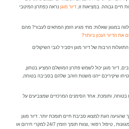
 חיים גבוהה. במציאות זו,
דיור מוגן
נראה כפתרון המיטבי
לווה במגוון שאלות: מתי מגיע הזמן המתאים לעבור? מהם
ם את הדיור הנכון ביותר?
תועלות הרבות של דיור מוגן ויסביר לגבי השיקולים
ם, דיור מוגן יכול לשמש פתרון המושלם המציע בטחון,
בטיחו שיקיריכם ייהנו משנות הזהב שלהם בסביבה בטוחה,
בטוחה, ותומכת. אחד הסימנים המרכזיים שמצביעים על
ך שהגיעה העת למצוא סביבת חיים תומכת יותר. דיור מוגן
מתוכנן במיוחד כדי לספק, פעילויות חברתיות מגוונות , טיפול רפואי ,וצוות תומך הזמין 24/7 למקרי חירום או