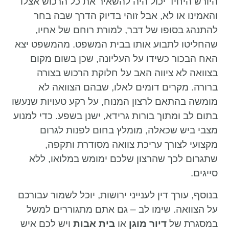
היורש היחיד יכול היה להשאיר את כל הרכוש אצלו
והאמינו או לא, אבל זוהי בדיוק הדרך שבה בחר
להתנהג בסופו של דבר, למורת רוחם של אחיו,
שהחליטו לתבוע אותו בבית המשפט. מהמשפט יצא
האח הבכור כשידו על העליונה, שכן בשום מקום
בצוואה לא ציווה האב על חלוקת הרכוש בצורה
ברורה. מקרים דומים לאלו, שבהם הצוואה לא
מומשה בהתאם לרצון המנוח, על רקע טעויות שנעשו
בתום לב ומתוך בורות גרידא, ישנן בשפע. כדי למנוע
מצבי ביש שכאלה, מומלץ בחום לפנות לגרום
מקצועי לצורך עריכת צוואה מסודרת ותקפה,
שתגרום לכך שהרצון שלכם ימומש במלואו, ללא
סייגים.
בנוסף, עורך דין לענייני ירושות, יוכל לשמור עבורכם
על הצוואה. שימו לב – גם אתם מתגוררים למשל
במסגרת של
דיור מוגן
או
בית אבות
ויש לכם איש